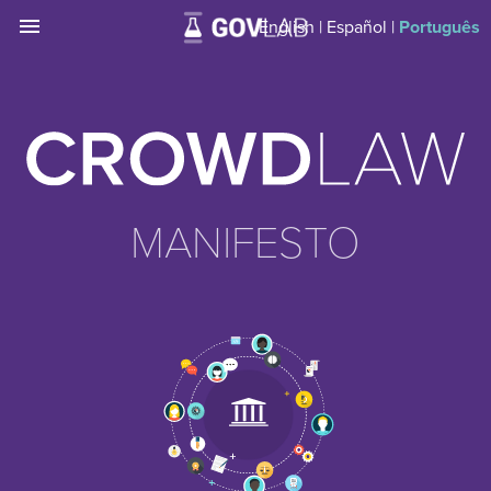
menu
English
|
Español
|
Português
MANIFESTO